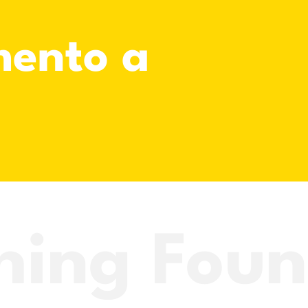
ento a
hing Fou